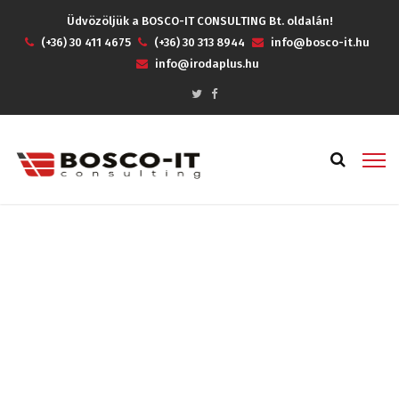
Üdvözöljük a BOSCO-IT CONSULTING Bt. oldalán!
(+36) 30 411 4675
(+36) 30 313 8944
info@bosco-it.hu
info@irodaplus.hu
Tájékoztató „sütik”
alkalmazásáról
Home
Tájékoztató „sütik” alkalmazásáról