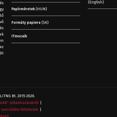
(English)
és
(HUN)
gy
Papírméretek
tő
vő
(SK)
Formáty papiera
és
ak
ITmozaik
en
az
át
ITNG Bt. 2015-2020.
sütik" alkalmazásáról
|
 szerződési feltételek
|
ztató