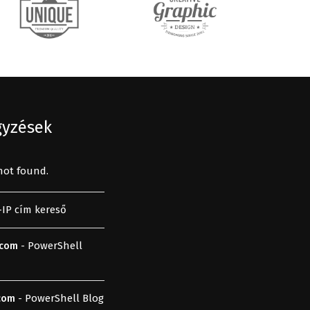
gyzések
not found.
IP cím kereső
- PowerShell
.com
- PowerShell Blog
com