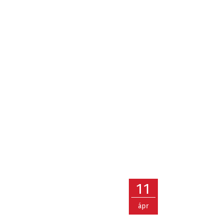
11
ápr