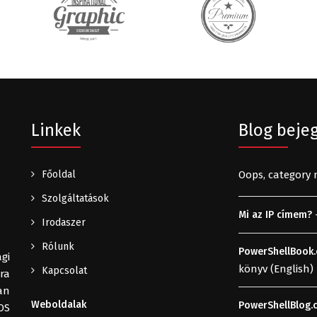
Linkek
Blog beje
Főoldal
Oops, category 
Szolgáltatások
-
Mi az IP címem?
Irodaszer
Rólunk
PowerShellBook
gi
könyv (English)
Kapcsolat
ra
an
Weboldalak
PowerShellBlog.
LOS